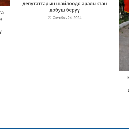
депутаттарын шайлоодо аралыктан
добуш берүү
га
Октябрь 24, 2024
н
ү