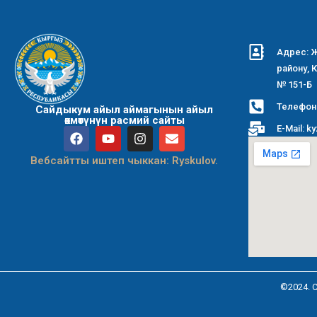
Адрес: Ж
району, 
№ 151-Б
Телефон:
Сайдыкум айыл аймагынын айыл
өкмөтүнүн расмий сайты
E-Mail: k
Вебсайтты иштеп чыккан: Ryskulov.
©2024. 