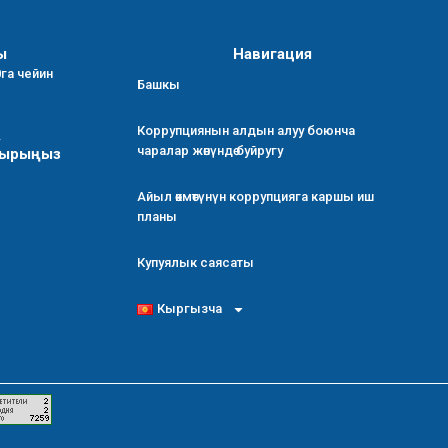
ы
Навигация
0га чейин
Башкы
Коррупциянын алдын алуу боюнча
.
чаралар жөнүндө буйругу
тырыңыз
Айыл өкмөтүнүн коррупцияга каршы иш
планы
Купуялык саясаты
Кыргызча