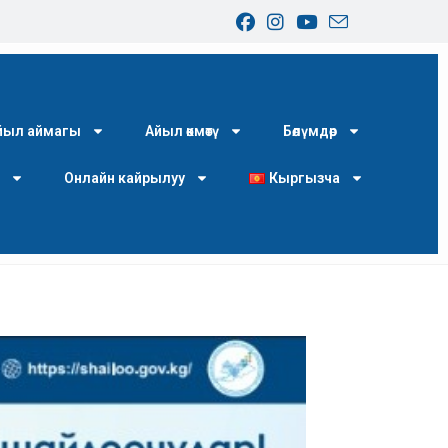
йыл аймагы
Айыл өкмөтү
Бөлүмдөр
ш
Онлайн кайрылуу
Кыргызча