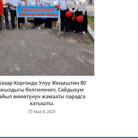
Базар-Коргондо Улуу Жеңиштин 80
жылдыгы белгиленип, Сайдыкум
айыл өкмөтүнүн жамааты парадга
катышты.
Май 9, 2025