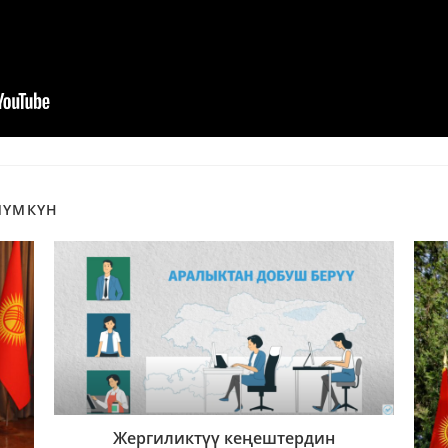
МҮМКҮН
Жергиликтүү кеңештердин