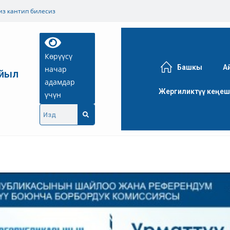
из кантип билесиз
Көрүүсү
Башкы
А
начар
айыл
адамдар
Жергиликтүү кеңе
үчүн