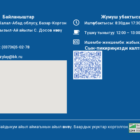
Байланыштар
Жумуш убактыс
алал-Абад облусу, Базар-Коргон
Иштөө убактысы: 8:30дан 17:3
Кызыл-Ай айылы С. Досов көчөсү
Түшкү тыныгуу: 12:00 – 13:00
Ишемби-жекшемби: жабык
 (03736)5-02-78
Сын-пикириңизди кал
yzylay@bk.ru
Сайдыкум айыл аймагынын айыл өкмөтү. Баардык укуктар корголгон.