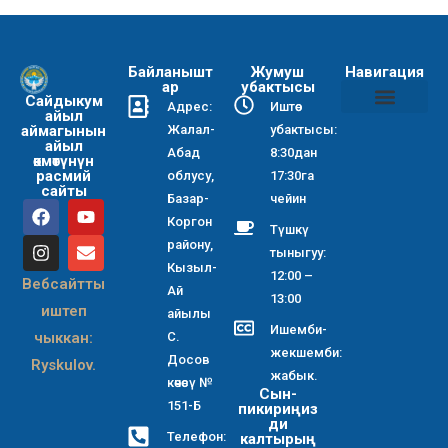
Байланышт
Жумуш
Навигация
ар
убактысы
Сайдыкум
Адрес:
Иштөө
айыл
аймагынын
Жалал-
убактысы:
Коррупциянын алдын алуу боюнча чаралар жөнүндө буйр
Айыл өкмөтүнүн коррупцияга каршы иш планы
Купуялык саясаты
айыл
Абад
8:30дан
өкмөтүнүн
расмий
облусу,
17:30га
сайты
Базар-
чейин
Коргон
Түшкү
району,
тыныгуу:
Кызыл-
12:00 –
Вебсайтты
Ай
13:00
иштеп
айылы
Ишемби-
чыккан:
С.
жекшемби:
Досов
Ryskulov.
жабык.
көчөсү №
Сын-
151-Б
пикириңиз
ди
Телефон:
калтырың