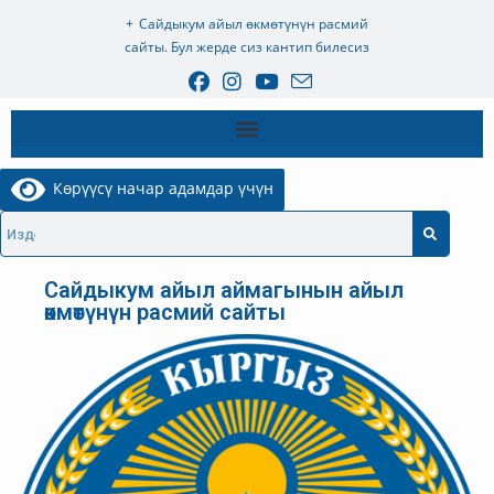
Сайдыкум айыл өкмөтүнүн расмий
сайты. Бул жерде сиз кантип билесиз
Көрүүсү начар адамдар үчүн
Сайдыкум айыл аймагынын айыл
өкмөтүнүн расмий сайты