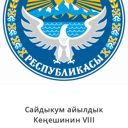
Сайдыкум айылдык
Кеңешинин VIII