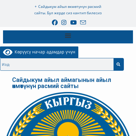
Сайдыкум айыл өкмөтүнүн расмий
сайты. Бул жерде сиз кантип билесиз
Көрүүсү начар адамдар үчүн
Сайдыкум айыл аймагынын айыл
өкмөтүнүн расмий сайты