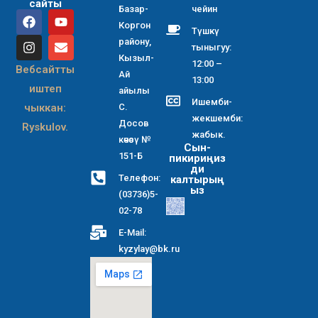
сайты
Базар-
чейин
Коргон
Түшкү
району,
тыныгуу:
Кызыл-
12:00 –
Вебсайтты
Ай
13:00
иштеп
айылы
Ишемби-
чыккан:
С.
жекшемби:
Досов
Ryskulov.
жабык.
көчөсү №
Сын-
151-Б
пикириңиз
ди
Телефон:
калтырың
ыз
(03736)5-
02-78
E-Mail:
kyzylay@bk.ru