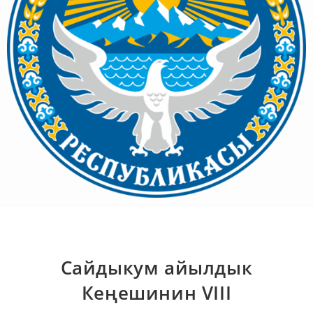
Сайдыкум айылдык
Кеңешинин VIII