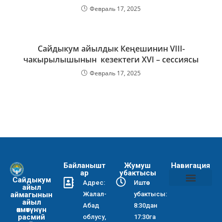
Февраль 17, 2025
Сайдыкум айылдык Кеңешинин VIII-
чакырылышынын кезектеги XVI – сессиясы
Февраль 17, 2025
Байланышт
Жумуш
Навигация
ар
убактысы
Сайдыкум
Адрес:
Иштөө
айыл
аймагынын
Жалал-
убактысы:
Коррупциянын алдын алуу боюнча чаралар жөнүндө буйр
Айыл өкмөтүнүн коррупцияга каршы иш планы
Купуялык саясаты
айыл
Абад
8:30дан
өкмөтүнүн
расмий
облусу,
17:30га